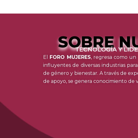
SOBRE N
TECNOLOGÍA Y LID
El
FORO MUJERES
, regresa como un 
influyentes de diversas industrias par
de género y bienestar. A través de expe
de apoyo, se genera conocimiento de 