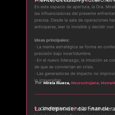
En este espacio de apertura, la Dra. Mire
las influenciadoras del presente enfrent
precisa. Desde la sala de operaciones has
anticiparse, leer lo invisible y decidir co
Ideas principales:
· La mente estratégica se forma en contex
precisión bajo incertidumbre.
· En el nuevo liderazgo, la intuición se 
de que se conviertan en crisis.
· Las generadoras de impacto no improvis
lo irreversible.
Por:
Mireia Illueca,
Neurocirujana, Monark
La independencia financiera:
CONFERENCIA 1
8:20 – 8:40 AM