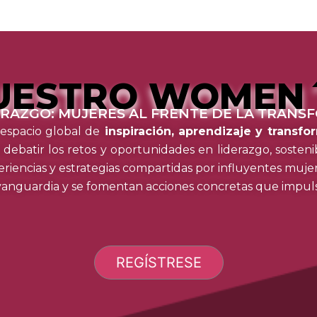
UESTRO WOMEN
ERAZGO: MUJERES AL FRENTE DE LA TRANSF
espacio global de
inspiración, aprendizaje y transfo
a debatir los retos y oportunidades en liderazgo, sosten
riencias y estrategias compartidas por influyentes mujere
vanguardia y se fomentan acciones concretas que impuls
REGÍSTRESE