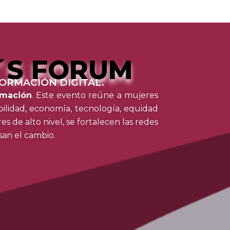
´S FORUM
ORMACIÓN DIGITAL.
rmación
. Este evento reúne a mujeres
ibilidad, economía, tecnología, equidad
s de alto nivel, se fortalecen las redes
an el cambio.