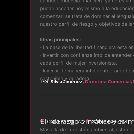
La independencia financiera ya no es un p
puede acceder hoy mismo a la educación 
comenzar: se trata de dominar el lenguaj
nuestro perfil de riesgo y objetivos de la
Ideas principales:
· La base de la libertad financiera está 
· Invertir con confianza implica entender
cada perfil de mujer inversionista.
· Invertir de manera inteligente—acorde 
sostenible y duradera.
Por:
Silvia Jiménez,
Directora Comercial,
El liderazgo climático y su m
CONFERENCIA 2
8:45 – 9:05 AM
Más allá de la gestión ambiental, esta c