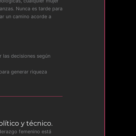
nológicas, cualquier mujer
nanzas. Nunca es tarde para
zar un camino acorde a
ar las decisiones según
para generar riqueza
lítico y técnico.
iderazgo femenino está