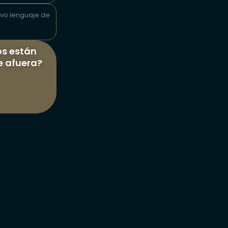
evo lenguaje de
os están
e afuera?