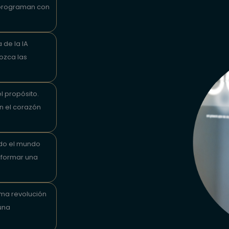
 programan con
 de la IA
ozca las
el propósito.
n el corazón
do el mundo
 formar una
ima revolución
una